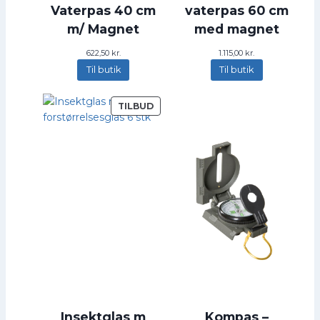
Vaterpas 40 cm
vaterpas 60 cm
m/ Magnet
med magnet
622,50
kr.
1.115,00
kr.
Til butik
Til butik
V
TILBUD
A
R
E
P
Å
T
I
L
B
U
D
Insektglas m
Kompas –