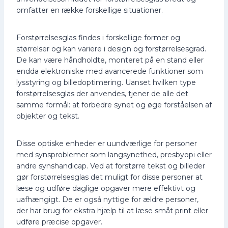
:
,
omfatter en række forskellige situationer.
1
8
8
1
6
,
k
Forstørrelsesglas findes i forskellige former og
2
r
størrelser og kan variere i design og forstørrelsesgrad.
5
.
De kan være håndholdte, monteret på en stand eller
.
endda elektroniske med avancerede funktioner som
k
r
lysstyring og billedoptimering. Uanset hvilken type
.
forstørrelsesglas der anvendes, tjener de alle det
.
samme formål: at forbedre synet og øge forståelsen af
objekter og tekst.
Disse optiske enheder er uundværlige for personer
med synsproblemer som langsynethed, presbyopi eller
andre synshandicap. Ved at forstørre tekst og billeder
gør forstørrelsesglas det muligt for disse personer at
læse og udføre daglige opgaver mere effektivt og
uafhængigt. De er også nyttige for ældre personer,
der har brug for ekstra hjælp til at læse småt print eller
udføre præcise opgaver.