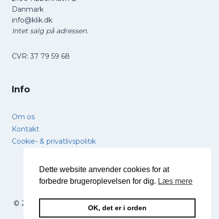
Danmark
info@klik.dk
Intet salg på adressen.
CVR: 37 79 59 68
Info
Om os
Kontakt
Cookie- & privatlivspolitik
Dette website anvender cookies for at
forbedre brugeroplevelsen for dig.
Læs mere
© 2026 Forstørrelsesglas.dk - Lavet med
og massevis
OK, det er i orden
af
af
Nordskov Media
.