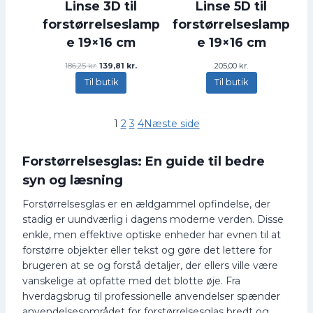
0
8
Linse 3D til
Linse 5D til
1
0
3
4
0
forstørrelseslamp
forstørrelseslamp
,
k
0
7
r
e 19×16 cm
e 19×16 cm
,
k
5
.
0
r
.
D
D
186,25
kr.
139,81
kr.
205,00
kr.
0
.
k
e
e
.
Til butik
Til butik
r
n
n
k
.
o
a
r
.
p
k
.
1
2
3
4
Næste side
r
t
.
i
u
n
e
Forstørrelsesglas: En guide til bedre
d
l
e
l
syn og læsning
l
e
i
p
Forstørrelsesglas er en ældgammel opfindelse, der
g
r
stadig er uundværlig i dagens moderne verden. Disse
e
i
p
s
enkle, men effektive optiske enheder har evnen til at
r
e
forstørre objekter eller tekst og gøre det lettere for
i
r
brugeren at se og forstå detaljer, der ellers ville være
s
:
v
1
vanskelige at opfatte med det blotte øje. Fra
a
3
hverdagsbrug til professionelle anvendelser spænder
r
9
anvendelsesområdet for forstørrelsesglas bredt og