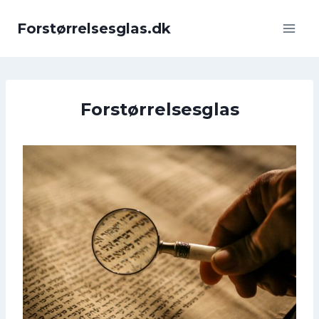
Fortsæt
til
Forstørrelsesglas.dk
indhold
Forstørrelsesglas