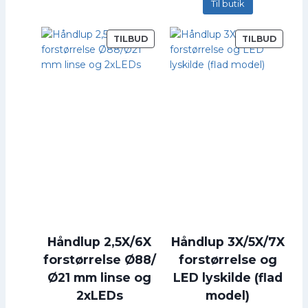
Til butik
V
V
TILBUD
TILBUD
A
A
R
R
E
E
P
P
Å
Å
T
T
I
I
L
L
B
B
U
U
D
D
Håndlup 2,5X/6X
Håndlup 3X/5X/7X
forstørrelse Ø88/
forstørrelse og
Ø21 mm linse og
LED lyskilde (flad
2xLEDs
model)