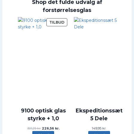
Shop det fulde udvalg af
forstørrelsesglas
V
TILBUD
A
R
E
P
Å
T
I
L
B
U
D
9100 optisk glas
Ekspeditionssæt
styrke + 1,0
5 Dele
D
D
301,25
kr.
226,56
kr.
149,95
kr.
e
e