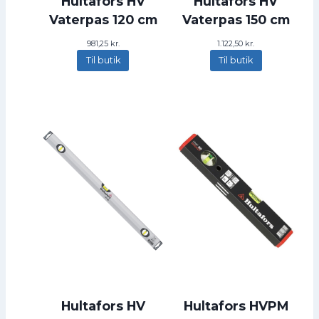
Hultafors HV
Hultafors HV
1
3
6
2
Vaterpas 120 cm
Vaterpas 150 cm
3
,
k
981,25
kr.
1.122,50
kr.
7
r
Til butik
Til butik
5
.
.
k
r
.
.
Hultafors HV
Hultafors HVPM