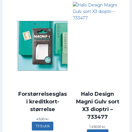
k
r
.
.
Forstørrelsesglas
Halo Design
i kreditkort-
Magni Gulv sort
størrelse
X3 dioptri –
733477
45,00
kr.
Til butik
1.450,00
kr.