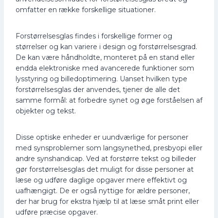
:
,
omfatter en række forskellige situationer.
1
8
8
1
6
,
k
Forstørrelsesglas findes i forskellige former og
2
r
størrelser og kan variere i design og forstørrelsesgrad.
5
.
De kan være håndholdte, monteret på en stand eller
.
endda elektroniske med avancerede funktioner som
k
r
lysstyring og billedoptimering. Uanset hvilken type
.
forstørrelsesglas der anvendes, tjener de alle det
.
samme formål: at forbedre synet og øge forståelsen af
objekter og tekst.
Disse optiske enheder er uundværlige for personer
med synsproblemer som langsynethed, presbyopi eller
andre synshandicap. Ved at forstørre tekst og billeder
gør forstørrelsesglas det muligt for disse personer at
læse og udføre daglige opgaver mere effektivt og
uafhængigt. De er også nyttige for ældre personer,
der har brug for ekstra hjælp til at læse småt print eller
udføre præcise opgaver.