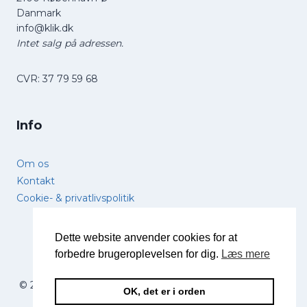
Danmark
info@klik.dk
Intet salg på adressen.
CVR: 37 79 59 68
Info
Om os
Kontakt
Cookie- & privatlivspolitik
Dette website anvender cookies for at
forbedre brugeroplevelsen for dig.
Læs mere
© 2026 Forstørrelsesglas.dk - Lavet med
og massevis
OK, det er i orden
af
af
Nordskov Media
.