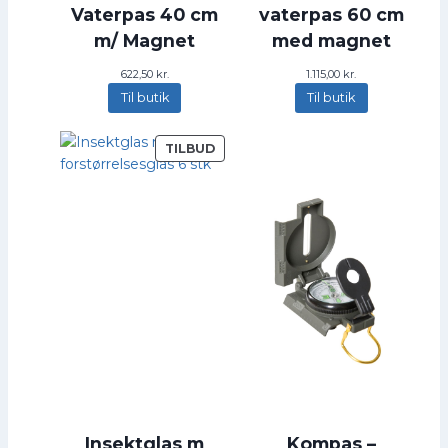
Vaterpas 40 cm
vaterpas 60 cm
m/ Magnet
med magnet
622,50
kr.
1.115,00
kr.
Til butik
Til butik
V
TILBUD
A
R
E
P
Å
T
I
L
B
U
D
Insektglas m
Kompas –