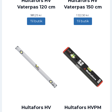
Hultafors HV
Hultafors HV
1
3
6
2
Vaterpas 120 cm
Vaterpas 150 cm
3
,
k
981,25
kr.
1.122,50
kr.
7
r
Til butik
Til butik
5
.
.
k
r
.
.
Hultafors HV
Hultafors HVPM