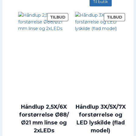
Til butik
V
V
TILBUD
TILBUD
A
A
R
R
E
E
P
P
Å
Å
T
T
I
I
L
L
B
B
U
U
D
D
Håndlup 2,5X/6X
Håndlup 3X/5X/7X
forstørrelse Ø88/
forstørrelse og
Ø21 mm linse og
LED lyskilde (flad
2xLEDs
model)