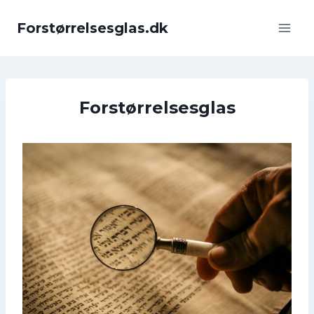
Fortsæt
til
Forstørrelsesglas.dk
indhold
Forstørrelsesglas