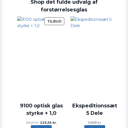
Shop det fulde udvalg af
forstørrelsesglas
V
TILBUD
A
R
E
P
Å
T
I
L
B
U
D
9100 optisk glas
Ekspeditionssæt
styrke + 1,0
5 Dele
D
D
301,25
kr.
226,56
kr.
149,95
kr.
e
e