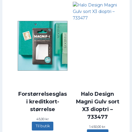
k
r
.
.
Forstørrelsesglas
Halo Design
i kreditkort-
Magni Gulv sort
størrelse
X3 dioptri –
733477
45,00
kr.
Til butik
1.450,00
kr.