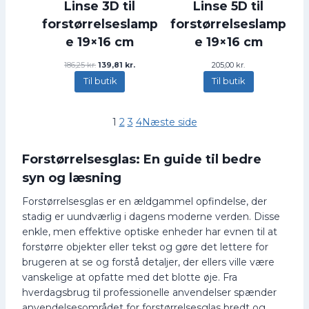
0
8
Linse 3D til
Linse 5D til
1
0
3
4
0
forstørrelseslamp
forstørrelseslamp
,
k
0
7
r
e 19×16 cm
e 19×16 cm
,
k
5
.
0
r
.
D
D
186,25
kr.
139,81
kr.
205,00
kr.
0
.
k
e
e
.
Til butik
Til butik
r
n
n
k
.
o
a
r
.
p
k
.
1
2
3
4
Næste side
r
t
.
i
u
n
e
Forstørrelsesglas: En guide til bedre
d
l
e
l
syn og læsning
l
e
i
p
Forstørrelsesglas er en ældgammel opfindelse, der
g
r
stadig er uundværlig i dagens moderne verden. Disse
e
i
p
s
enkle, men effektive optiske enheder har evnen til at
r
e
forstørre objekter eller tekst og gøre det lettere for
i
r
brugeren at se og forstå detaljer, der ellers ville være
s
:
v
1
vanskelige at opfatte med det blotte øje. Fra
a
3
hverdagsbrug til professionelle anvendelser spænder
r
9
anvendelsesområdet for forstørrelsesglas bredt og